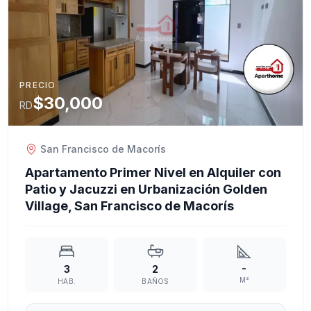
PRECIO
$30,000
RD
San Francisco de Macorís
Apartamento Primer Nivel en Alquiler con
Patio y Jacuzzi en Urbanización Golden
Village, San Francisco de Macorís
-
3
2
M²
HAB.
BAÑOS