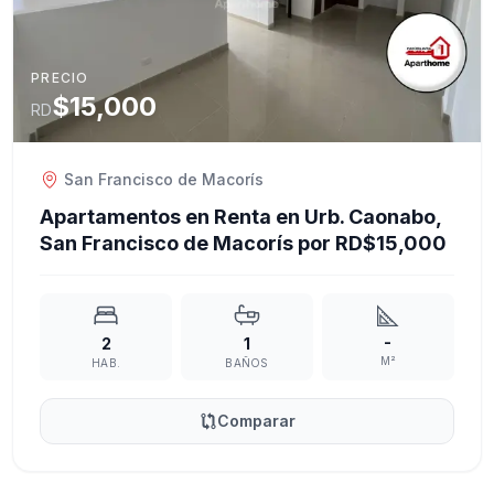
PRECIO
$15,000
RD
San Francisco de Macorís
Apartamentos en Renta en Urb. Caonabo,
San Francisco de Macorís por RD$15,000
-
2
1
M²
HAB.
BAÑOS
Comparar