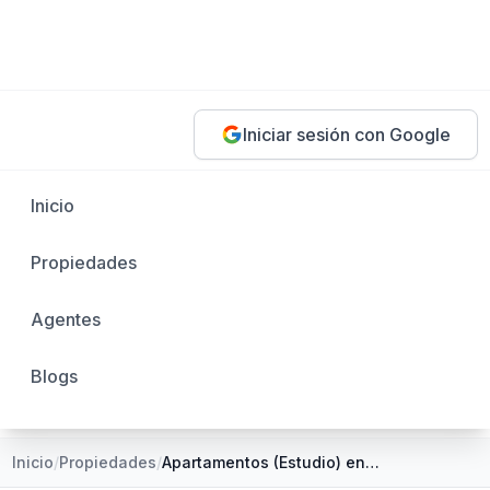
Iniciar sesión con Google
Inicio
Propiedades
Agentes
Blogs
Inicio
/
Propiedades
/
Apartamentos (Estudio) en Renta desde RD$6,000 en San Francisco de Macorís