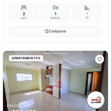
-
2
1
M²
HAB.
BAÑOS
Comparar
APARTAMENTOS
PRECIO