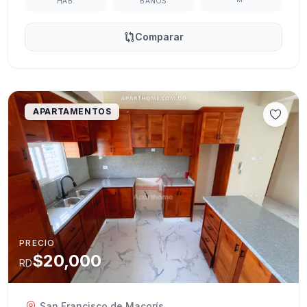
HAB.
BAÑOS
Comparar
APARTAMENTOS
PRECIO
$20,000
RD
San Francisco de Macorís