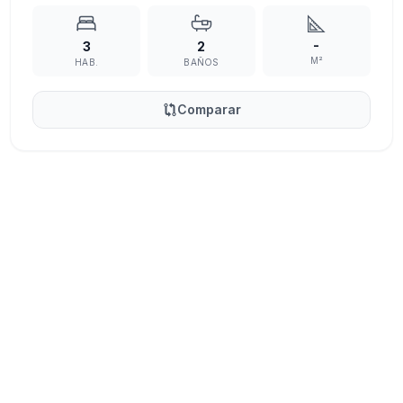
-
3
2
M²
HAB.
BAÑOS
Comparar