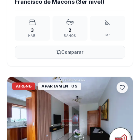
Francisco de Macorís (3er nivel)
-
3
2
M²
HAB.
BAÑOS
Comparar
AIRBNB
APARTAMENTOS