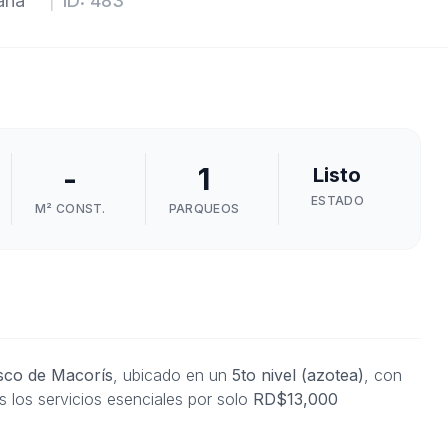
ana
|
ID:
483
-
1
Listo
ESTADO
M² CONST.
PARQUEOS
sco de Macorís
, ubicado en un
5to nivel (azotea)
, con
s los servicios esenciales por solo
RD$13,000