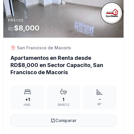
PRECIO
$8,000
RD
San Francisco de Macorís
Apartamentos en Renta desde
RD$8,000 en Sector Capacito, San
Francisco de Macorís
-
+1
1
M²
HAB.
BAÑOS
Comparar