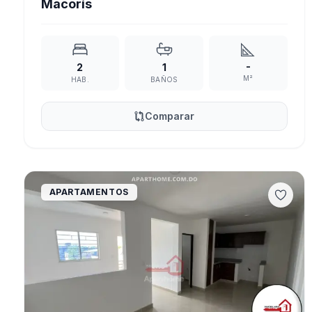
Macorís
-
2
1
M²
HAB.
BAÑOS
Comparar
APARTAMENTOS