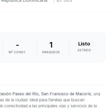
,
República Dominicana
|
ID:
503
-
1
Listo
ESTADO
M² CONST.
PARQUEOS
ización Paseo del Río, San Francisco de Macorís
, una
 de la ciudad. Ideal para familias que buscan
 conectividad a las principales vías y servicios de la