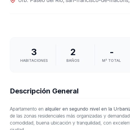
Urb. Paseo del Río
,
san-francisco-de-macoris
3
2
-
HABITACIONES
BAÑOS
M² TOTAL
Descripción General
Apartamento en
alquiler en segundo nivel en la Urban
de las zonas residenciales más organizadas y demandadas
comodidad, buena ubicación y tranquilidad, con excelente
ciudad.