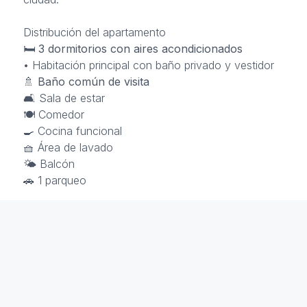
Distribución del apartamento
🛏️
3 dormitorios con aires acondicionados
• Habitación principal con baño privado y vestidor
🚿
Baño común de visita
🛋️ Sala de estar
🍽️ Comedor
🍳 Cocina funcional
🧺 Área de lavado
🌤️ Balcón
🚗 1 parqueo
💵
Precio de alquiler: RD$22,000 mensuales
✔️ Mantenimiento incluido
La Urb. Paseo del Río, SFM
está a minutos de los princ
🛒 Supermercados
Bravo y Jumbo