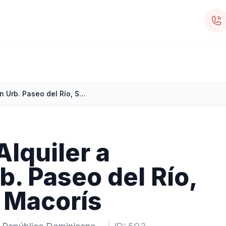
Apartamento en Alquiler a RD$22,000 en Urb. Paseo del Río, San Francisco de Macorís
lquiler a
. Paseo del Río,
 Macorís