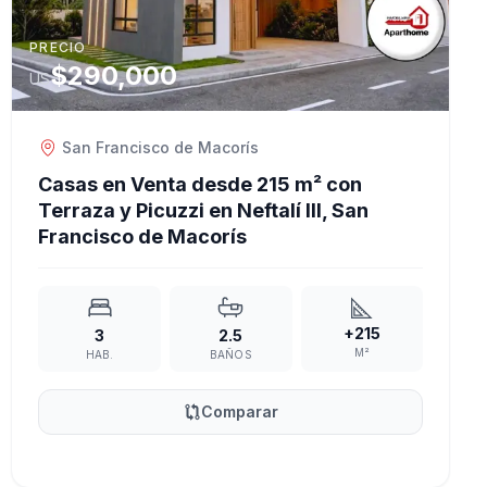
PRECIO
$290,000
US
San Francisco de Macorís
Casas en Venta desde 215 m² con
Terraza y Picuzzi en Neftalí III, San
Francisco de Macorís
+215
3
2.5
M²
HAB.
BAÑOS
Comparar