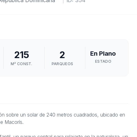
República Dominicana
|
ID:
354
215
2
En Plano
ESTADO
M² CONST.
PARQUEOS
ción sobre un solar de 240 metros cuadrados, ubicado en
e Macorís.
til, un parque central para relajarte en la naturaleza, un