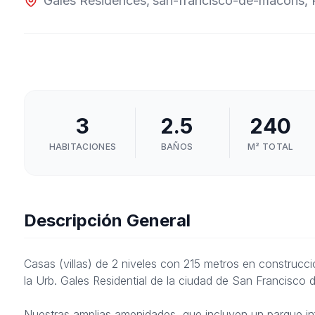
Gales Residences
,
san-francisco-de-macoris
,
3
2.5
240
HABITACIONES
BAÑOS
M² TOTAL
Descripción General
Casas (villas) de 2 niveles con 215 metros en construc
la
Urb. Gales Residential
de la ciudad de San Francisco d
Nuestras amplias amenidades, que incluyen un parque infan