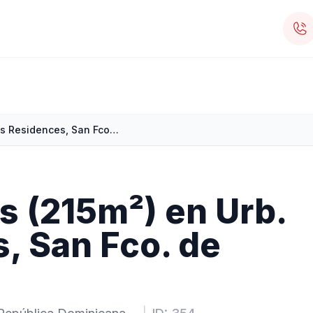
Villas de 2 Niveles (215m²) en Urb. Gales Residences, San Fco. de Macorís
es (215m²) en Urb.
, San Fco. de