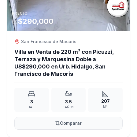
PRECIO
$290,000
US
San Francisco de Macorís
Villa en Venta de 220 m² con Picuzzi,
Terraza y Marquesina Doble a
US$290,000 en Urb. Hidalgo, San
Francisco de Macorís
207
3
3.5
M²
HAB.
BAÑOS
Comparar