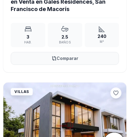
en Venta en Gales Residences, San
Francisco de Macorís
240
3
2.5
M²
HAB.
BAÑOS
Comparar
VILLAS