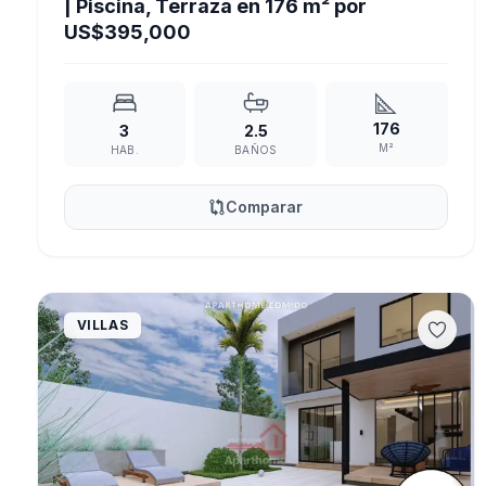
| Piscina, Terraza en 176 m² por
US$395,000
176
3
2.5
M²
HAB.
BAÑOS
Comparar
VILLAS