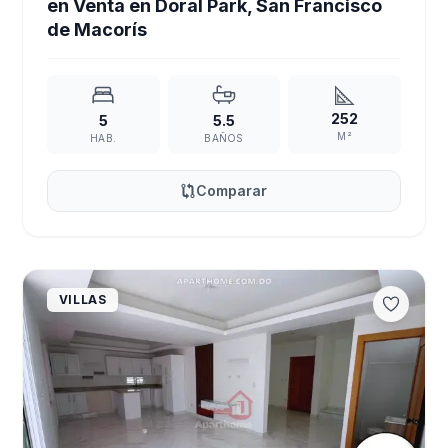
en Venta en Doral Park, San Francisco
de Macorís
252
5
5.5
M²
HAB.
BAÑOS
Comparar
VILLAS