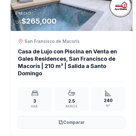
PRECIO
$265,000
US
San Francisco de Macorís
Casa de Lujo con Piscina en Venta en
Gales Residences, San Francisco de
Macorís | 210 m² | Salida a Santo
Domingo
240
3
2.5
M²
HAB.
BAÑOS
Comparar