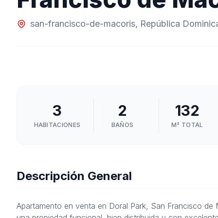
san-francisco-de-macoris
,
República Dominic
3
2
132
HABITACIONES
BAÑOS
M² TOTAL
Descripción General
Apartamento en venta en Doral Park, San Francisco de M
una propiedad funcional, bien distribuida y con excele