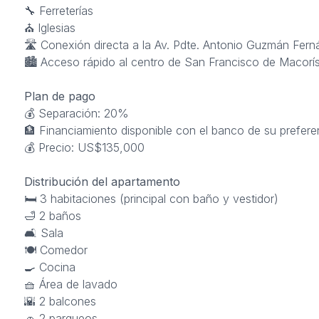
🔧 Ferreterías
⛪ Iglesias
🛣️ Conexión directa a la Av. Pdte. Antonio Guzmán Fer
🏙️ Acceso rápido al centro de San Francisco de Macorí
Plan de pago
💰 Separación: 20%
🏦 Financiamiento disponible con el banco de su prefere
💰 Precio: US$135,000
Distribución del apartamento
🛏 3 habitaciones (principal con baño y vestidor)
🛁 2 baños
🛋 Sala
🍽 Comedor
🍳 Cocina
🧺 Área de lavado
🌇 2 balcones
🚗 2 parqueos