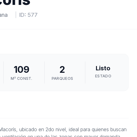
ana
|
ID:
577
109
2
Listo
ESTADO
M² CONST.
PARQUEOS
acorís, ubicado en 2do nivel, ideal para quienes buscan
nte ventilación en una de las zonas con mayor demanda