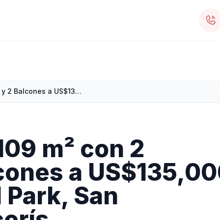
Apartamento de 109 m² con 2 Parqueos y 2 Balcones a US$135,000 en venta en Doral Park, San Francisco de Macorís
109 m² con 2
lcones a US$135,0
 Park, San
orís